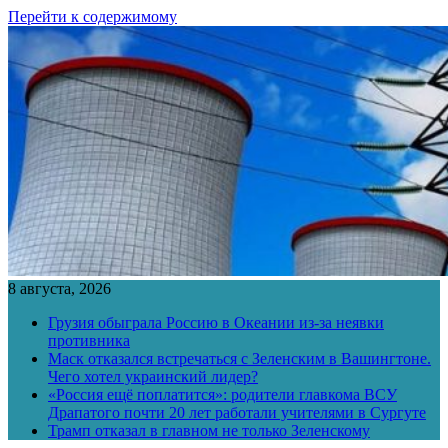
Перейти к содержимому
8 августа, 2026
Грузия обыграла Россию в Океании из-за неявки
противника
Маск отказался встречаться с Зеленским в Вашингтоне.
Чего хотел украинский лидер?
«Россия ещё поплатится»: родители главкома ВСУ
Драпатого почти 20 лет работали учителями в Сургуте
Трамп отказал в главном не только Зеленскому