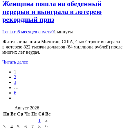
Женщина пошла на обеденный
перерыв и выиграла в лотерею
рекордный приз
Lenta.ru
5 месяцев спустя
0
1 минуты
Жительница штата Мичиган, США, Сью Стронг выиграла
в лотерею 822 тысячи долларов (64 миллиона рублей) после
многих лет неудач.
Читать далее
1
2
3
…
6
Август 2026
Пн
Вт
Ср
Чт
Пт
Сб
Вс
1
2
3
4
5
6
7
8
9