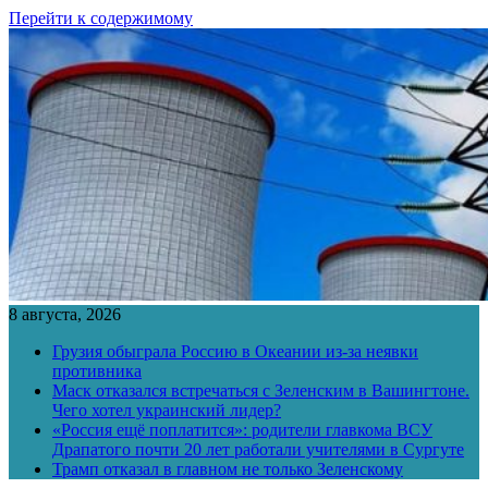
Перейти к содержимому
8 августа, 2026
Грузия обыграла Россию в Океании из-за неявки
противника
Маск отказался встречаться с Зеленским в Вашингтоне.
Чего хотел украинский лидер?
«Россия ещё поплатится»: родители главкома ВСУ
Драпатого почти 20 лет работали учителями в Сургуте
Трамп отказал в главном не только Зеленскому