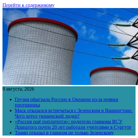
Перейти к содержимому
9 августа, 2026
Грузия обыграла Россию в Океании из-за неявки
противника
Маск отказался встречаться с Зеленским в Вашингтоне.
Чего хотел украинский лидер?
«Россия ещё поплатится»: родители главкома ВСУ
Драпатого почти 20 лет работали учителями в Сургуте
Трамп отказал в главном не только Зеленскому