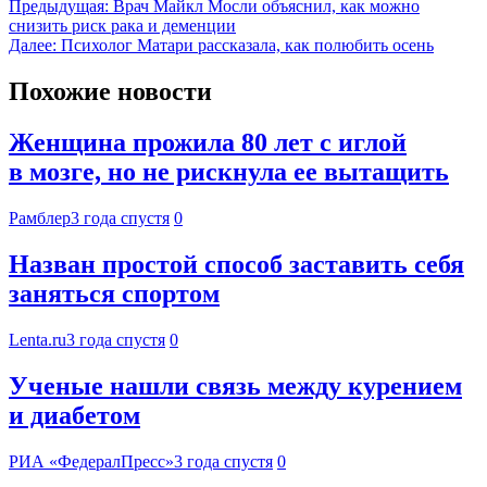
Предыдущая:
Врач Майкл Мосли объяснил, как можно
снизить риск рака и деменции
Далее:
Психолог Матари рассказала, как полюбить осень
Похожие новости
Женщина прожила 80 лет с иглой
в мозге, но не рискнула ее вытащить
Рамблер
3 года спустя
0
Назван простой способ заставить себя
заняться спортом
Lenta.ru
3 года спустя
0
Ученые нашли связь между курением
и диабетом
РИА «ФедералПресс»
3 года спустя
0