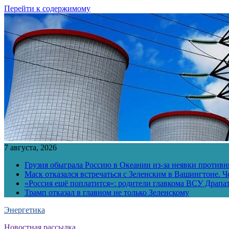
Перейти к содержимому
7 августа, 2026
Грузия обыграла Россию в Океании из-за неявки противн
Маск отказался встречаться с Зеленским в Вашингтоне. Ч
«Россия ещё поплатится»: родители главкома ВСУ Драпат
Трамп отказал в главном не только Зеленскому
Энергетика
Новостная рассылка