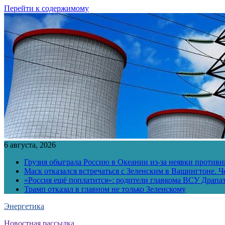
Перейти к содержимому
6 августа, 2026
Грузия обыграла Россию в Океании из-за неявки противн
Маск отказался встречаться с Зеленским в Вашингтоне. Ч
«Россия ещё поплатится»: родители главкома ВСУ Драпат
Трамп отказал в главном не только Зеленскому
Энергетика
Новостная рассылка