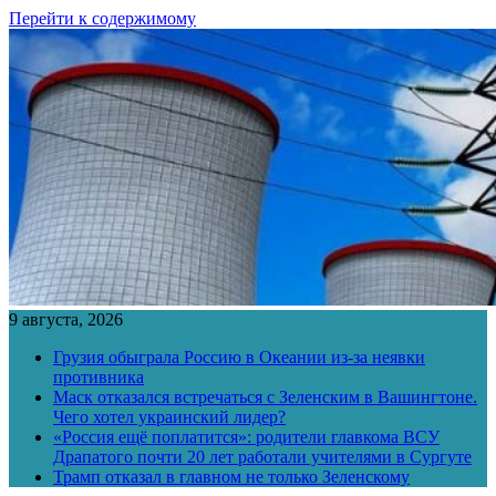
Перейти к содержимому
9 августа, 2026
Грузия обыграла Россию в Океании из-за неявки
противника
Маск отказался встречаться с Зеленским в Вашингтоне.
Чего хотел украинский лидер?
«Россия ещё поплатится»: родители главкома ВСУ
Драпатого почти 20 лет работали учителями в Сургуте
Трамп отказал в главном не только Зеленскому