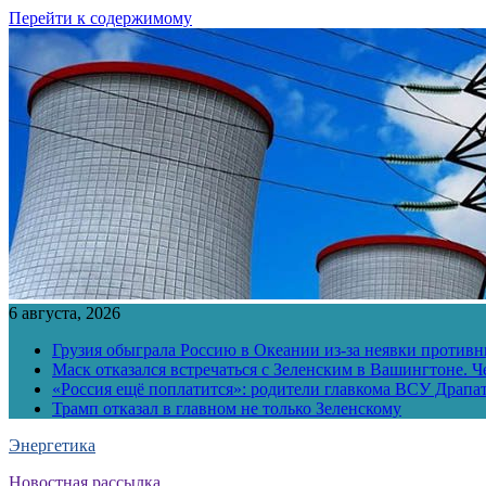
Перейти к содержимому
6 августа, 2026
Грузия обыграла Россию в Океании из-за неявки противн
Маск отказался встречаться с Зеленским в Вашингтоне. Ч
«Россия ещё поплатится»: родители главкома ВСУ Драпат
Трамп отказал в главном не только Зеленскому
Энергетика
Новостная рассылка