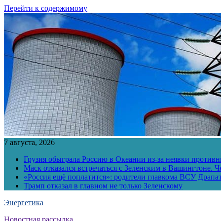
Перейти к содержимому
7 августа, 2026
Грузия обыграла Россию в Океании из-за неявки противн
Маск отказался встречаться с Зеленским в Вашингтоне. Ч
«Россия ещё поплатится»: родители главкома ВСУ Драпат
Трамп отказал в главном не только Зеленскому
Энергетика
Новостная рассылка