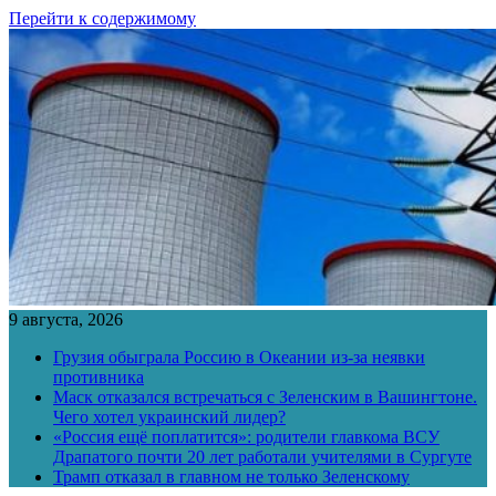
Перейти к содержимому
9 августа, 2026
Грузия обыграла Россию в Океании из-за неявки
противника
Маск отказался встречаться с Зеленским в Вашингтоне.
Чего хотел украинский лидер?
«Россия ещё поплатится»: родители главкома ВСУ
Драпатого почти 20 лет работали учителями в Сургуте
Трамп отказал в главном не только Зеленскому