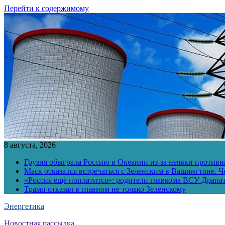
Перейти к содержимому
8 августа, 2026
Грузия обыграла Россию в Океании из-за неявки противн
Маск отказался встречаться с Зеленским в Вашингтоне. Ч
«Россия ещё поплатится»: родители главкома ВСУ Драпат
Трамп отказал в главном не только Зеленскому
Энергетика
Новостная рассылка