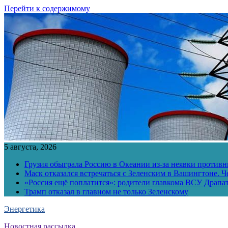
Перейти к содержимому
5 августа, 2026
Грузия обыграла Россию в Океании из-за неявки противн
Маск отказался встречаться с Зеленским в Вашингтоне. Ч
«Россия ещё поплатится»: родители главкома ВСУ Драпат
Трамп отказал в главном не только Зеленскому
Энергетика
Новостная рассылка