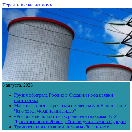
Перейти к содержимому
8 августа, 2026
Грузия обыграла Россию в Океании из-за неявки
противника
Маск отказался встречаться с Зеленским в Вашингтоне.
Чего хотел украинский лидер?
«Россия ещё поплатится»: родители главкома ВСУ
Драпатого почти 20 лет работали учителями в Сургуте
Трамп отказал в главном не только Зеленскому