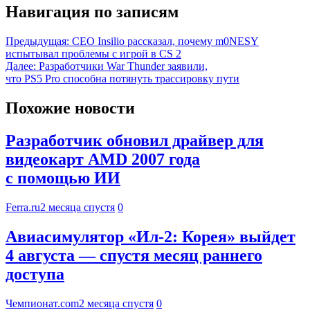
Навигация по записям
Предыдущая:
CEO Insilio рассказал, почему m0NESY
испытывал проблемы с игрой в CS 2
Далее:
Разработчики War Thunder заявили,
что PS5 Pro способна потянуть трассировку пути
Похожие новости
Разработчик обновил драйвер для
видеокарт AMD 2007 года
с помощью ИИ
Ferra.ru
2 месяца спустя
0
Авиасимулятор «Ил-2: Корея» выйдет
4 августа — спустя месяц раннего
доступа
Чемпионат.com
2 месяца спустя
0