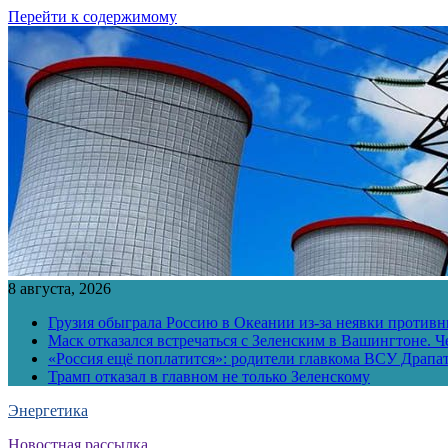
Перейти к содержимому
8 августа, 2026
Грузия обыграла Россию в Океании из-за неявки противн
Маск отказался встречаться с Зеленским в Вашингтоне. Ч
«Россия ещё поплатится»: родители главкома ВСУ Драпат
Трамп отказал в главном не только Зеленскому
Энергетика
Новостная рассылка