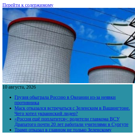
Перейти к содержимому
10 августа, 2026
Грузия обыграла Россию в Океании из-за неявки
противника
Маск отказался встречаться с Зеленским в Вашингтоне.
Чего хотел украинский лидер?
«Россия ещё поплатится»: родители главкома ВСУ
Драпатого почти 20 лет работали учителями в Сургуте
Трамп отказал в главном не только Зеленскому