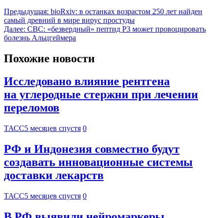
Предыдущая:
bioRxiv: в останках возрастом 250 лет найден
самый древний в мире вирус простуды
Далее:
CBC: «безвердный» пептид P3 может провоцировать
болезнь Альцгеймера
Похожие новости
Исследовано влияние рентгена
на углеродные стержни при лечении
переломов
ТАСС
5 месяцев спустя
0
РФ и Индонезия совместно будут
создавать инновационные системы
доставки лекарств
ТАСС
5 месяцев спустя
0
В РФ выявили нейромаркеры,