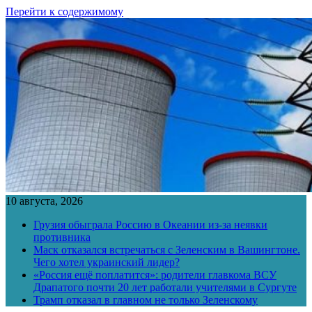
Перейти к содержимому
10 августа, 2026
Грузия обыграла Россию в Океании из-за неявки
противника
Маск отказался встречаться с Зеленским в Вашингтоне.
Чего хотел украинский лидер?
«Россия ещё поплатится»: родители главкома ВСУ
Драпатого почти 20 лет работали учителями в Сургуте
Трамп отказал в главном не только Зеленскому