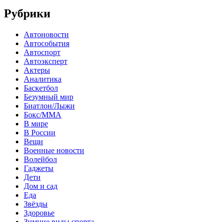
Рубрики
Автоновости
Автособытия
Автоспорт
Автоэксперт
Актеры
Аналитика
Баскетбол
Безумный мир
Биатлон/Лыжи
Бокс/MMA
В мире
В России
Вещи
Военные новости
Волейбол
Гаджеты
Дети
Дом и сад
Еда
Звёзды
Здоровье
Зимние виды спорта