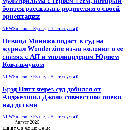
мультфильма c героем-геем, который
боится рассказать родителям о своей
ориентации
NEWSru.com :: Культура
5 лет спустя
0
Певица Манижа подаст в суд на
журнал Wonderzine из-за колонки о ее
связях с АП и миллиардером Юрием
Ковальчуком
NEWSru.com :: Культура
5 лет спустя
0
Брэд Питт через суд добился от
Анджелины Джоли совместной опеки
над детьми
NEWSru.com :: Культура
5 лет спустя
0
Август 2026
Пн
Вт
Ср
Чт
Пт
Сб
Вс