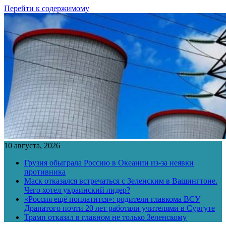
Перейти к содержимому
10 августа, 2026
Грузия обыграла Россию в Океании из-за неявки
противника
Маск отказался встречаться с Зеленским в Вашингтоне.
Чего хотел украинский лидер?
«Россия ещё поплатится»: родители главкома ВСУ
Драпатого почти 20 лет работали учителями в Сургуте
Трамп отказал в главном не только Зеленскому