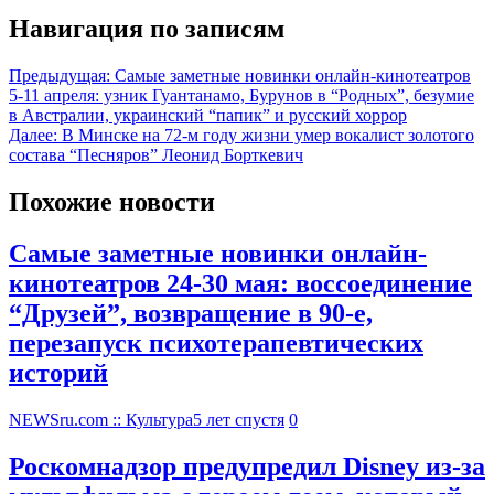
Навигация по записям
Предыдущая:
Самые заметные новинки онлайн-кинотеатров
5-11 апреля: узник Гуантанамо, Бурунов в “Родных”, безумие
в Австралии, украинский “папик” и русский хоррор
Далее:
В Минске на 72-м году жизни умер вокалист золотого
состава “Песняров” Леонид Борткевич
Похожие новости
Самые заметные новинки онлайн-
кинотеатров 24-30 мая: воссоединение
“Друзей”, возвращение в 90-е,
перезапуск психотерапевтических
историй
NEWSru.com :: Культура
5 лет спустя
0
Роскомнадзор предупредил Disney из-за