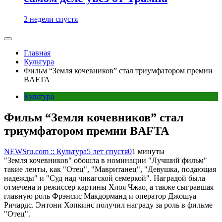
2 недели спустя
Главная
Культура
Фильм “Земля кочевников” стал триумфатором премии
BAFTA
Культура
Фильм “Земля кочевников” стал
триумфатором премии BAFTA
NEWSru.com :: Культура
5 лет спустя
0
1 минуты
"Земля кочевников" обошла в номинации "Лучший фильм"
такие ленты, как "Отец", "Мавританец", "Девушка, подающая
надежды" и "Суд над чикагской семеркой". Наградой была
отмечена и режиссер картины Хлоя Чжао, а также сыгравшая
главную роль Фрэнсис Макдорманд и оператор Джошуа
Ричардс. Энтони Хопкинс получил награду за роль в фильме
"Отец".