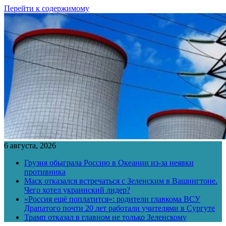
Перейти к содержимому
6 августа, 2026
Грузия обыграла Россию в Океании из-за неявки
противника
Маск отказался встречаться с Зеленским в Вашингтоне.
Чего хотел украинский лидер?
«Россия ещё поплатится»: родители главкома ВСУ
Драпатого почти 20 лет работали учителями в Сургуте
Трамп отказал в главном не только Зеленскому