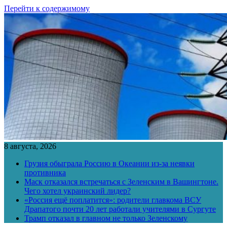
Перейти к содержимому
8 августа, 2026
Грузия обыграла Россию в Океании из-за неявки
противника
Маск отказался встречаться с Зеленским в Вашингтоне.
Чего хотел украинский лидер?
«Россия ещё поплатится»: родители главкома ВСУ
Драпатого почти 20 лет работали учителями в Сургуте
Трамп отказал в главном не только Зеленскому