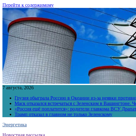
Перейти к содержимому
7 августа, 2026
Грузия обыграла Россию в Океании из-за неявки противн
Маск отказался встречаться с Зеленским в Вашингтоне. Ч
«Россия ещё поплатится»: родители главкома ВСУ Драпат
Трамп отказал в главном не только Зеленскому
Энергетика
Новостная рассылка