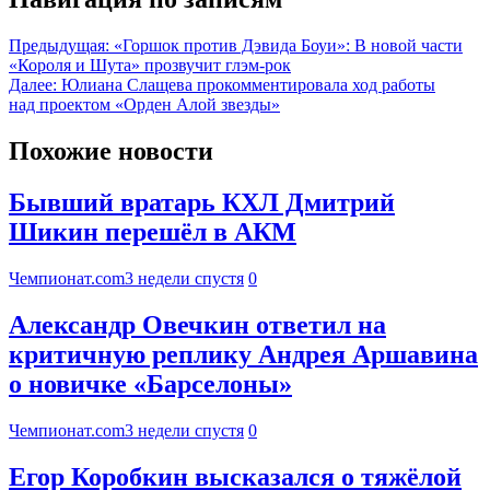
Предыдущая:
«Горшок против Дэвида Боуи»: В новой части
«Короля и Шута» прозвучит глэм-рок
Далее:
Юлиана Слащева прокомментировала ход работы
над проектом «Орден Алой звезды»
Похожие новости
Бывший вратарь КХЛ Дмитрий
Шикин перешёл в АКМ
Чемпионат.com
3 недели спустя
0
Александр Овечкин ответил на
критичную реплику Андрея Аршавина
о новичке «Барселоны»
Чемпионат.com
3 недели спустя
0
Егор Коробкин высказался о тяжёлой