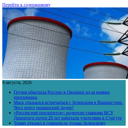
Перейти к содержимому
8 августа, 2026
Грузия обыграла Россию в Океании из-за неявки
противника
Маск отказался встречаться с Зеленским в Вашингтоне.
Чего хотел украинский лидер?
«Россия ещё поплатится»: родители главкома ВСУ
Драпатого почти 20 лет работали учителями в Сургуте
Трамп отказал в главном не только Зеленскому