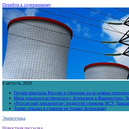
Перейти к содержимому
6 августа, 2026
Грузия обыграла Россию в Океании из-за неявки противн
Маск отказался встречаться с Зеленским в Вашингтоне. Ч
«Россия ещё поплатится»: родители главкома ВСУ Драпат
Трамп отказал в главном не только Зеленскому
Энергетика
Новостная рассылка