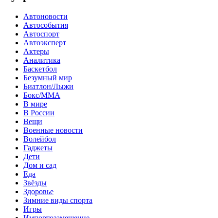
Автоновости
Автособытия
Автоспорт
Автоэксперт
Актеры
Аналитика
Баскетбол
Безумный мир
Биатлон/Лыжи
Бокс/MMA
В мире
В России
Вещи
Военные новости
Волейбол
Гаджеты
Дети
Дом и сад
Еда
Звёзды
Здоровье
Зимние виды спорта
Игры
Импортозамещение