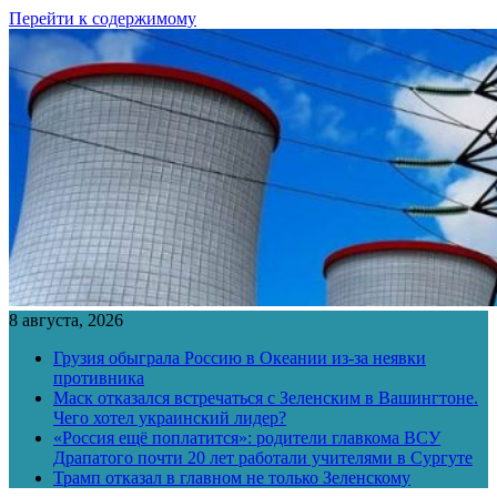
Перейти к содержимому
8 августа, 2026
Грузия обыграла Россию в Океании из-за неявки
противника
Маск отказался встречаться с Зеленским в Вашингтоне.
Чего хотел украинский лидер?
«Россия ещё поплатится»: родители главкома ВСУ
Драпатого почти 20 лет работали учителями в Сургуте
Трамп отказал в главном не только Зеленскому