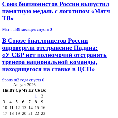
Союз биатлонистов России выпустил
памятную медаль с логотипом «Матч
ТВ»
Матч ТВ
9 месяцев спустя
0
В Союзе биатлонистов России
опровергли отстранение Падина:
«У СБР нет полномочий отстранять
тренера национальной команды,
находящегося на ставке в ЦСП»
Sports.ru
2 года спустя
0
Август 2026
Пн
Вт
Ср
Чт
Пт
Сб
Вс
1
2
3
4
5
6
7
8
9
10
11
12
13
14
15
16
17
18
19
20
21
22
23