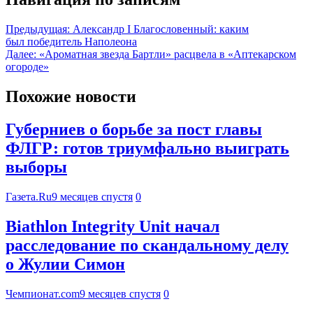
Предыдущая:
Александр I Благословенный: каким
был победитель Наполеона
Далее:
«Ароматная звезда Бартли» расцвела в «Аптекарском
огороде»
Похожие новости
Губерниев о борьбе за пост главы
ФЛГР: готов триумфально выиграть
выборы
Газета.Ru
9 месяцев спустя
0
Biathlon Integrity Unit начал
расследование по скандальному делу
о Жулии Симон
Чемпионат.com
9 месяцев спустя
0