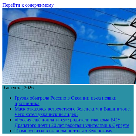
Перейти к содержимому
9 августа, 2026
Грузия обыграла Россию в Океании из-за неявки
противника
Маск отказался встречаться с Зеленским в Вашингтоне.
Чего хотел украинский лидер?
«Россия ещё поплатится»: родители главкома ВСУ
Драпатого почти 20 лет работали учителями в Сургуте
Трамп отказал в главном не только Зеленскому