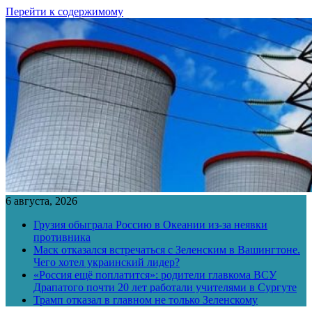
Перейти к содержимому
6 августа, 2026
Грузия обыграла Россию в Океании из-за неявки
противника
Маск отказался встречаться с Зеленским в Вашингтоне.
Чего хотел украинский лидер?
«Россия ещё поплатится»: родители главкома ВСУ
Драпатого почти 20 лет работали учителями в Сургуте
Трамп отказал в главном не только Зеленскому