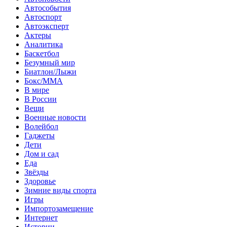
Автособытия
Автоспорт
Автоэксперт
Актеры
Аналитика
Баскетбол
Безумный мир
Биатлон/Лыжи
Бокс/MMA
В мире
В России
Вещи
Военные новости
Волейбол
Гаджеты
Дети
Дом и сад
Еда
Звёзды
Здоровье
Зимние виды спорта
Игры
Импортозамещение
Интернет
Истории