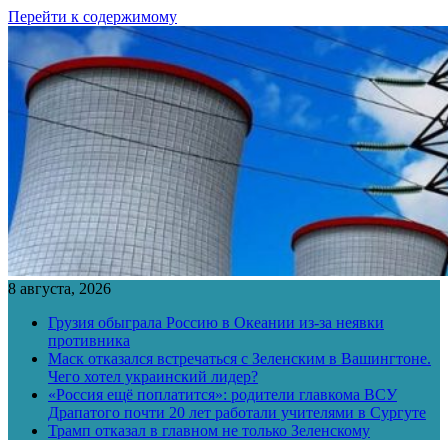
Перейти к содержимому
8 августа, 2026
Грузия обыграла Россию в Океании из-за неявки
противника
Маск отказался встречаться с Зеленским в Вашингтоне.
Чего хотел украинский лидер?
«Россия ещё поплатится»: родители главкома ВСУ
Драпатого почти 20 лет работали учителями в Сургуте
Трамп отказал в главном не только Зеленскому