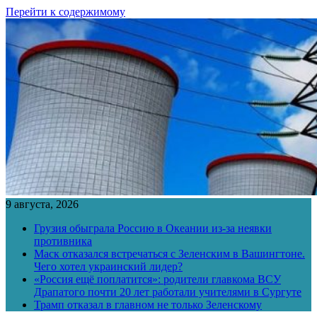
Перейти к содержимому
9 августа, 2026
Грузия обыграла Россию в Океании из-за неявки
противника
Маск отказался встречаться с Зеленским в Вашингтоне.
Чего хотел украинский лидер?
«Россия ещё поплатится»: родители главкома ВСУ
Драпатого почти 20 лет работали учителями в Сургуте
Трамп отказал в главном не только Зеленскому