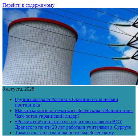
Перейти к содержимому
8 августа, 2026
Грузия обыграла Россию в Океании из-за неявки
противника
Маск отказался встречаться с Зеленским в Вашингтоне.
Чего хотел украинский лидер?
«Россия ещё поплатится»: родители главкома ВСУ
Драпатого почти 20 лет работали учителями в Сургуте
Трамп отказал в главном не только Зеленскому