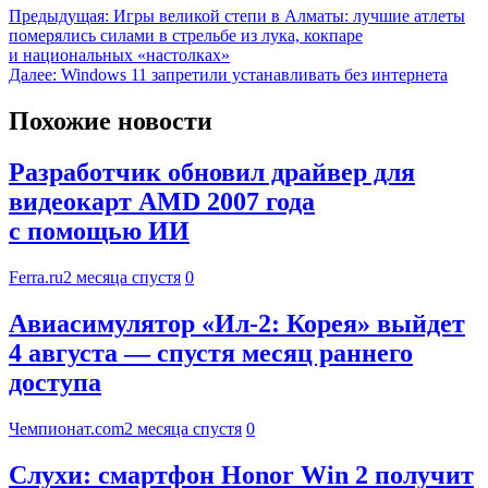
Предыдущая:
Игры великой степи в Алматы: лучшие атлеты
померялись силами в стрельбе из лука, кокпаре
и национальных «настолках»
Далее:
Windows 11 запретили устанавливать без интернета
Похожие новости
Разработчик обновил драйвер для
видеокарт AMD 2007 года
с помощью ИИ
Ferra.ru
2 месяца спустя
0
Авиасимулятор «Ил-2: Корея» выйдет
4 августа — спустя месяц раннего
доступа
Чемпионат.com
2 месяца спустя
0
Слухи: смартфон Honor Win 2 получит