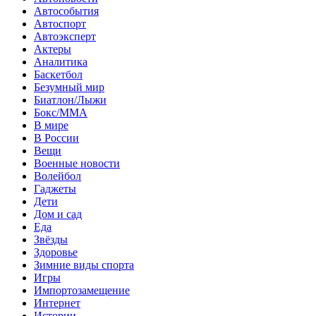
Автособытия
Автоспорт
Автоэксперт
Актеры
Аналитика
Баскетбол
Безумный мир
Биатлон/Лыжи
Бокс/MMA
В мире
В России
Вещи
Военные новости
Волейбол
Гаджеты
Дети
Дом и сад
Еда
Звёзды
Здоровье
Зимние виды спорта
Игры
Импортозамещение
Интернет
Истории