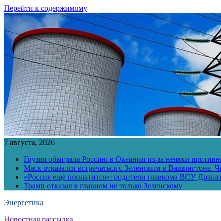
Перейти к содержимому
7 августа, 2026
Грузия обыграла Россию в Океании из-за неявки противн
Маск отказался встречаться с Зеленским в Вашингтоне. Ч
«Россия ещё поплатится»: родители главкома ВСУ Драпат
Трамп отказал в главном не только Зеленскому
Энергетика
Новостная рассылка