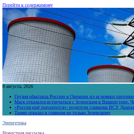
Перейти к содержимому
8 августа, 2026
Грузия обыграла Россию в Океании из-за неявки противн
Маск отказался встречаться с Зеленским в Вашингтоне. Ч
«Россия ещё поплатится»: родители главкома ВСУ Драпат
Трамп отказал в главном не только Зеленскому
Энергетика
Новостная рассылка