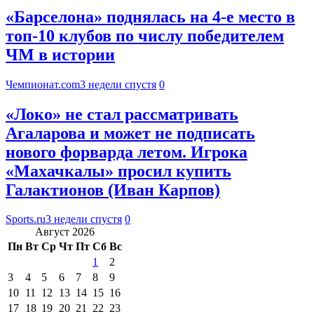
«Барселона» поднялась на 4-е место в
топ-10 клубов по числу победителем
ЧМ в истории
Чемпионат.com
3 недели спустя
0
«Локо» не стал рассматривать
Агаларова и может не подписать
нового форварда летом. Игрока
«Махачкалы» просил купить
Галактионов (Иван Карпов)
Sports.ru
3 недели спустя
0
Август 2026
Пн
Вт
Ср
Чт
Пт
Сб
Вс
1
2
3
4
5
6
7
8
9
10
11
12
13
14
15
16
17
18
19
20
21
22
23