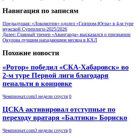
Навигация по записям
Предыдущая:
«Локомотив» одолел «Газпром-Югра» в 4-м туре
мужской Суперлиги-2025/2026
Далее:
Главный тренер «Авангарда» высказался о признании
Окулова лучшим нападающим месяца в КХЛ
Похожие новости
«Ротор» победил «СКА-Хабаровск» во
2-м туре Первой лиги благодаря
пенальти в концовке
Чемпионат.com
3 недели спустя
0
ЦСКА активировал отступные по
переходу вратаря «Балтики» Бориско
Чемпионат.com
3 недели спустя
0