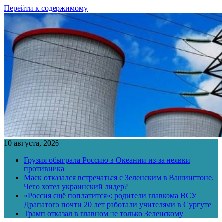
Перейти к содержимому
10 августа, 2026
Грузия обыграла Россию в Океании из-за неявки
противника
Маск отказался встречаться с Зеленским в Вашингтоне.
Чего хотел украинский лидер?
«Россия ещё поплатится»: родители главкома ВСУ
Драпатого почти 20 лет работали учителями в Сургуте
Трамп отказал в главном не только Зеленскому