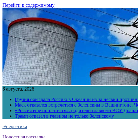
Перейти к содержимому
6 августа, 2026
Грузия обыграла Россию в Океании из-за неявки противн
Маск отказался встречаться с Зеленским в Вашингтоне. Ч
«Россия ещё поплатится»: родители главкома ВСУ Драпат
Трамп отказал в главном не только Зеленскому
Энергетика
Новостная рассылка