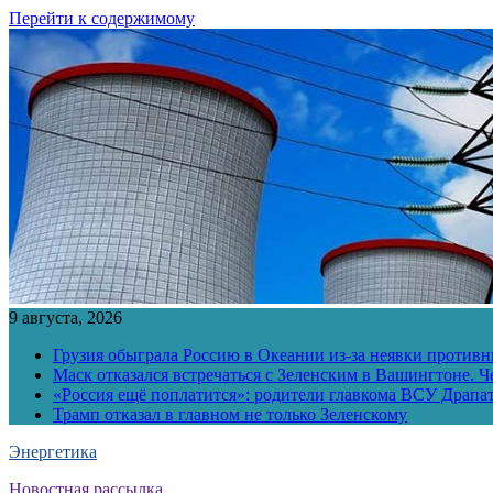
Перейти к содержимому
9 августа, 2026
Грузия обыграла Россию в Океании из-за неявки противн
Маск отказался встречаться с Зеленским в Вашингтоне. Ч
«Россия ещё поплатится»: родители главкома ВСУ Драпат
Трамп отказал в главном не только Зеленскому
Энергетика
Новостная рассылка