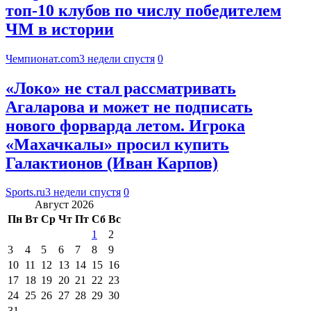
топ-10 клубов по числу победителем
ЧМ в истории
Чемпионат.com
3 недели спустя
0
«Локо» не стал рассматривать
Агаларова и может не подписать
нового форварда летом. Игрока
«Махачкалы» просил купить
Галактионов (Иван Карпов)
Sports.ru
3 недели спустя
0
Август 2026
Пн
Вт
Ср
Чт
Пт
Сб
Вс
1
2
3
4
5
6
7
8
9
10
11
12
13
14
15
16
17
18
19
20
21
22
23
24
25
26
27
28
29
30
31