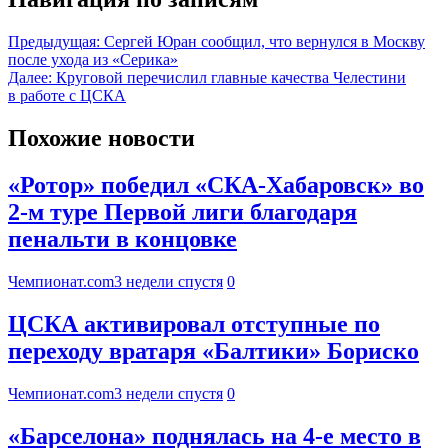
Предыдущая:
Сергей Юран сообщил, что вернулся в Москву
после ухода из «Серика»
Далее:
Круговой перечислил главные качества Челестини
в работе с ЦСКА
Похожие новости
«Ротор» победил «СКА-Хабаровск» во
2-м туре Первой лиги благодаря
пенальти в концовке
Чемпионат.com
3 недели спустя
0
ЦСКА активировал отступные по
переходу вратаря «Балтики» Бориско
Чемпионат.com
3 недели спустя
0
«Барселона» поднялась на 4-е место в