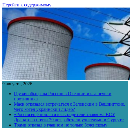
Перейти к содержимому
9 августа, 2026
Грузия обыграла Россию в Океании из-за неявки
противника
Маск отказался встречаться с Зеленским в Вашингтоне.
Чего хотел украинский лидер?
«Россия ещё поплатится»: родители главкома ВСУ
Драпатого почти 20 лет работали учителями в Сургуте
Трамп отказал в главном не только Зеленскому