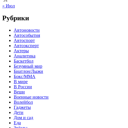
« Июл
Рубрики
Автоновости
Автособытия
Автоспорт
Автоэксперт
Актеры
Аналитика
Баскетбол
Безумный мир
Биатлон/Лыжи
Бокс/MMA
В мире
В России
Вещи
Военные новости
Волейбол
Гаджеты
Дети
Дом и сад
Еда
Звёзды