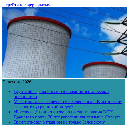
Перейти к содержимому
7 августа, 2026
Грузия обыграла Россию в Океании из-за неявки
противника
Маск отказался встречаться с Зеленским в Вашингтоне.
Чего хотел украинский лидер?
«Россия ещё поплатится»: родители главкома ВСУ
Драпатого почти 20 лет работали учителями в Сургуте
Трамп отказал в главном не только Зеленскому