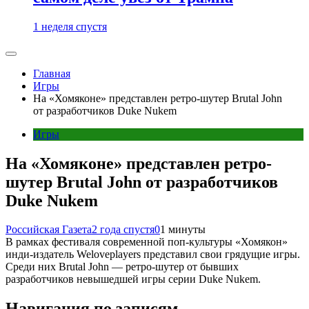
1 неделя спустя
Главная
Игры
На «Хомяконе» представлен ретро-шутер Brutal John
от разработчиков Duke Nukem
Игры
На «Хомяконе» представлен ретро-
шутер Brutal John от разработчиков
Duke Nukem
Российская Газета
2 года спустя
0
1 минуты
В рамках фестиваля современной поп-культуры «Хомякон»
инди-издатель Weloveplayers представил свои грядущие игры.
Среди них Brutal John — ретро-шутер от бывших
разработчиков невышедшей игры серии Duke Nukem.
Навигация по записям