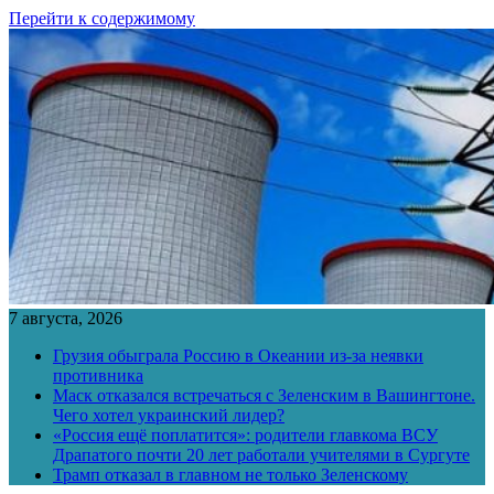
Перейти к содержимому
7 августа, 2026
Грузия обыграла Россию в Океании из-за неявки
противника
Маск отказался встречаться с Зеленским в Вашингтоне.
Чего хотел украинский лидер?
«Россия ещё поплатится»: родители главкома ВСУ
Драпатого почти 20 лет работали учителями в Сургуте
Трамп отказал в главном не только Зеленскому