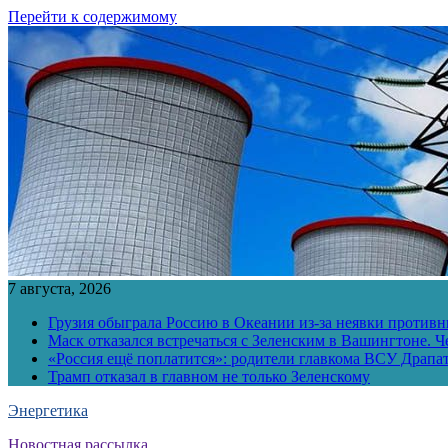
Перейти к содержимому
7 августа, 2026
Грузия обыграла Россию в Океании из-за неявки противн
Маск отказался встречаться с Зеленским в Вашингтоне. Ч
«Россия ещё поплатится»: родители главкома ВСУ Драпат
Трамп отказал в главном не только Зеленскому
Энергетика
Новостная рассылка