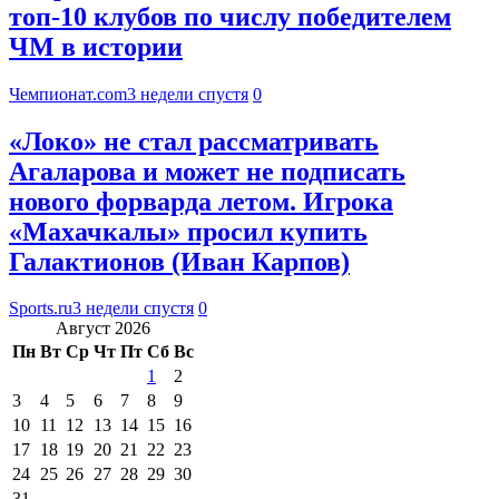
топ-10 клубов по числу победителем
ЧМ в истории
Чемпионат.com
3 недели спустя
0
«Локо» не стал рассматривать
Агаларова и может не подписать
нового форварда летом. Игрока
«Махачкалы» просил купить
Галактионов (Иван Карпов)
Sports.ru
3 недели спустя
0
Август 2026
Пн
Вт
Ср
Чт
Пт
Сб
Вс
1
2
3
4
5
6
7
8
9
10
11
12
13
14
15
16
17
18
19
20
21
22
23
24
25
26
27
28
29
30
31