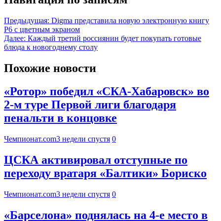
Предыдущая:
Digma представила новую электронную книгу
P6 с цветным экраном
Далее:
Каждый третий россиянин будет покупать готовые
блюда к новогоднему столу
Похожие новости
«Ротор» победил «СКА-Хабаровск» во
2-м туре Первой лиги благодаря
пенальти в концовке
Чемпионат.com
3 недели спустя
0
ЦСКА активировал отступные по
переходу вратаря «Балтики» Бориско
Чемпионат.com
3 недели спустя
0
«Барселона» поднялась на 4-е место в