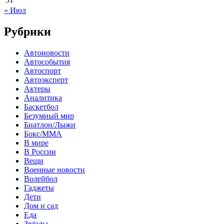
« Июл
Рубрики
Автоновости
Автособытия
Автоспорт
Автоэксперт
Актеры
Аналитика
Баскетбол
Безумный мир
Биатлон/Лыжи
Бокс/MMA
В мире
В России
Вещи
Военные новости
Волейбол
Гаджеты
Дети
Дом и сад
Еда
Звёзды