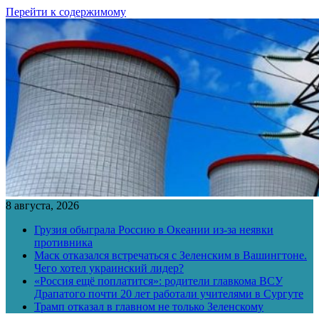
Перейти к содержимому
8 августа, 2026
Грузия обыграла Россию в Океании из-за неявки
противника
Маск отказался встречаться с Зеленским в Вашингтоне.
Чего хотел украинский лидер?
«Россия ещё поплатится»: родители главкома ВСУ
Драпатого почти 20 лет работали учителями в Сургуте
Трамп отказал в главном не только Зеленскому