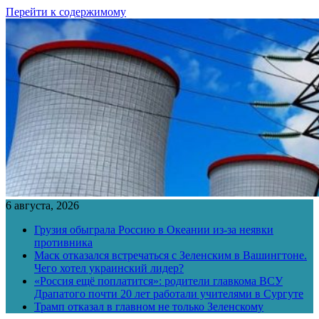
Перейти к содержимому
6 августа, 2026
Грузия обыграла Россию в Океании из-за неявки
противника
Маск отказался встречаться с Зеленским в Вашингтоне.
Чего хотел украинский лидер?
«Россия ещё поплатится»: родители главкома ВСУ
Драпатого почти 20 лет работали учителями в Сургуте
Трамп отказал в главном не только Зеленскому