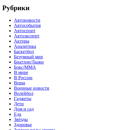
Рубрики
Автоновости
Автособытия
Автоспорт
Автоэксперт
Актеры
Аналитика
Баскетбол
Безумный мир
Биатлон/Лыжи
Бокс/MMA
В мире
В России
Вещи
Военные новости
Волейбол
Гаджеты
Дети
Дом и сад
Еда
Звёзды
Здоровье
Зимние виды спорта