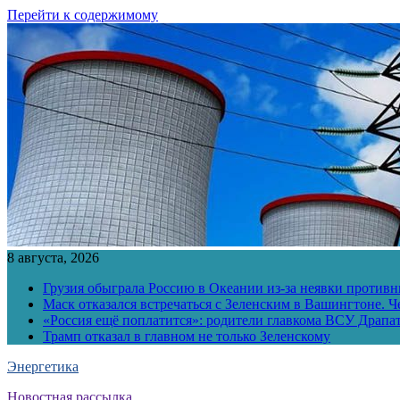
Перейти к содержимому
8 августа, 2026
Грузия обыграла Россию в Океании из-за неявки противн
Маск отказался встречаться с Зеленским в Вашингтоне. Ч
«Россия ещё поплатится»: родители главкома ВСУ Драпат
Трамп отказал в главном не только Зеленскому
Энергетика
Новостная рассылка