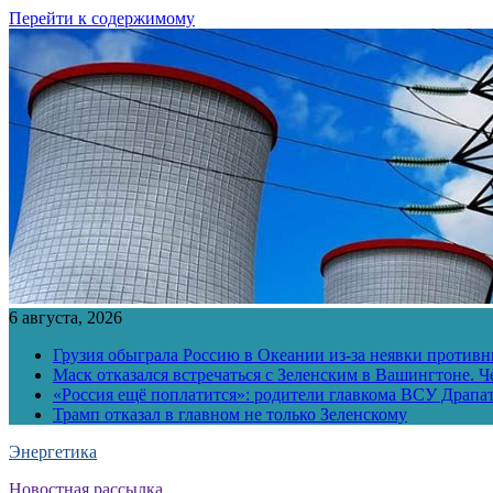
Перейти к содержимому
6 августа, 2026
Грузия обыграла Россию в Океании из-за неявки противн
Маск отказался встречаться с Зеленским в Вашингтоне. Ч
«Россия ещё поплатится»: родители главкома ВСУ Драпат
Трамп отказал в главном не только Зеленскому
Энергетика
Новостная рассылка