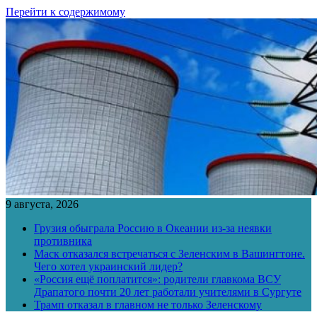
Перейти к содержимому
9 августа, 2026
Грузия обыграла Россию в Океании из-за неявки
противника
Маск отказался встречаться с Зеленским в Вашингтоне.
Чего хотел украинский лидер?
«Россия ещё поплатится»: родители главкома ВСУ
Драпатого почти 20 лет работали учителями в Сургуте
Трамп отказал в главном не только Зеленскому