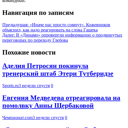
командный.
Навигация по записям
Предыдущая:
«Иначе нас просто сомнут». Кожевников
объяснил, как надо реагировать на слова Гашека
Далее:
В «Динамо» опровергли информацию о продвинутых
переговорах по переходу Глебова
Похожие новости
Аделия Петросян покинула
тренерский штаб Этери Тутберидзе
Sports.ru
3 недели спустя
0
Евгения Медведева отреагировала на
помолвку Анны Щербаковой
Чемпионат.com
3 недели спустя
0