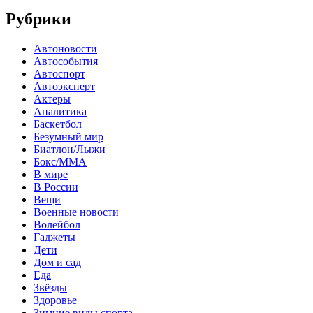
Рубрики
Автоновости
Автособытия
Автоспорт
Автоэксперт
Актеры
Аналитика
Баскетбол
Безумный мир
Биатлон/Лыжи
Бокс/MMA
В мире
В России
Вещи
Военные новости
Волейбол
Гаджеты
Дети
Дом и сад
Еда
Звёзды
Здоровье
Зимние виды спорта