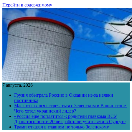
Перейти к содержимому
7 августа, 2026
Грузия обыграла Россию в Океании из-за неявки
противника
Маск отказался встречаться с Зеленским в Вашингтоне.
Чего хотел украинский лидер?
«Россия ещё поплатится»: родители главкома ВСУ
Драпатого почти 20 лет работали учителями в Сургуте
Трамп отказал в главном не только Зеленскому