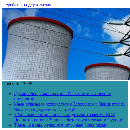
Перейти к содержимому
9 августа, 2026
Грузия обыграла Россию в Океании из-за неявки
противника
Маск отказался встречаться с Зеленским в Вашингтоне.
Чего хотел украинский лидер?
«Россия ещё поплатится»: родители главкома ВСУ
Драпатого почти 20 лет работали учителями в Сургуте
Трамп отказал в главном не только Зеленскому