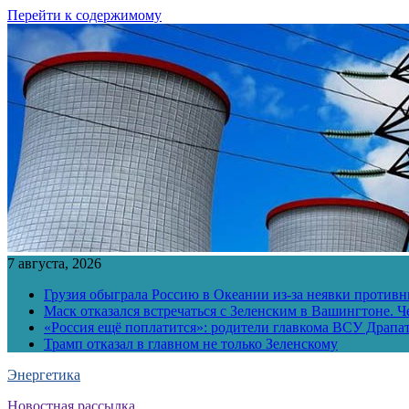
Перейти к содержимому
7 августа, 2026
Грузия обыграла Россию в Океании из-за неявки противн
Маск отказался встречаться с Зеленским в Вашингтоне. Ч
«Россия ещё поплатится»: родители главкома ВСУ Драпат
Трамп отказал в главном не только Зеленскому
Энергетика
Новостная рассылка