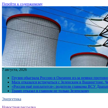
Перейти к содержимому
7 августа, 2026
Грузия обыграла Россию в Океании из-за неявки противн
Маск отказался встречаться с Зеленским в Вашингтоне. Ч
«Россия ещё поплатится»: родители главкома ВСУ Драпат
Трамп отказал в главном не только Зеленскому
Энергетика
Новостная рассылка