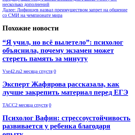
несколько дополнений
Далее:
Лифинцев назвал преимуществом запрет на общение
со СМИ на чемпионате мира
Похожие новости
“Я учил, но всё вылетело”: психолог
объяснила, почему экзамен может
стереть память за минуту
Vse42.ru
2 месяца спустя
0
Эксперт Жафярова рассказала, как
лучше закрепить материал перед ЕГЭ
ТАСС
2 месяца спустя
0
Психолог Вафин: стрессоустойчивость
развивается у ребенка благодаря
опыту