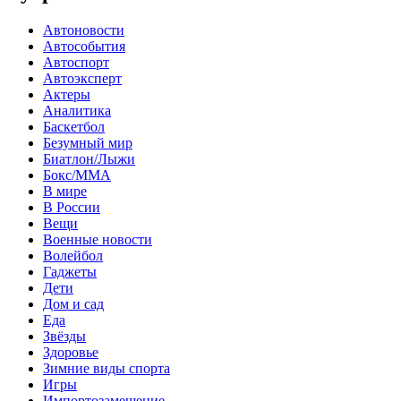
Автоновости
Автособытия
Автоспорт
Автоэксперт
Актеры
Аналитика
Баскетбол
Безумный мир
Биатлон/Лыжи
Бокс/MMA
В мире
В России
Вещи
Военные новости
Волейбол
Гаджеты
Дети
Дом и сад
Еда
Звёзды
Здоровье
Зимние виды спорта
Игры
Импортозамещение