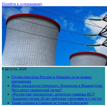
Перейти к содержимому
6 августа, 2026
Грузия обыграла Россию в Океании из-за неявки
противника
Маск отказался встречаться с Зеленским в Вашингтоне.
Чего хотел украинский лидер?
«Россия ещё поплатится»: родители главкома ВСУ
Драпатого почти 20 лет работали учителями в Сургуте
Трамп отказал в главном не только Зеленскому