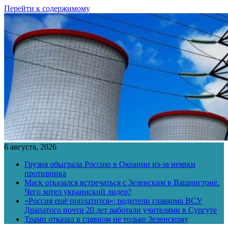
Перейти к содержимому
6 августа, 2026
Грузия обыграла Россию в Океании из-за неявки
противника
Маск отказался встречаться с Зеленским в Вашингтоне.
Чего хотел украинский лидер?
«Россия ещё поплатится»: родители главкома ВСУ
Драпатого почти 20 лет работали учителями в Сургуте
Трамп отказал в главном не только Зеленскому