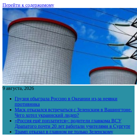
Перейти к содержимому
9 августа, 2026
Грузия обыграла Россию в Океании из-за неявки
противника
Маск отказался встречаться с Зеленским в Вашингтоне.
Чего хотел украинский лидер?
«Россия ещё поплатится»: родители главкома ВСУ
Драпатого почти 20 лет работали учителями в Сургуте
Трамп отказал в главном не только Зеленскому