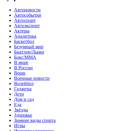
Автоновости
Автособытия
Автоспорт
Автоэксперт
Актеры
Аналитика
Баскетбол
Безумный мир
Биатлон/Лыжи
Бокс/MMA
В мире
В России
Вещи
Военные новости
Волейбол
Гаджеты
Дети
Дом и сад
Еда
Звёзды
Здоровье
Зимние виды спорта
Игры
Импортозамещение