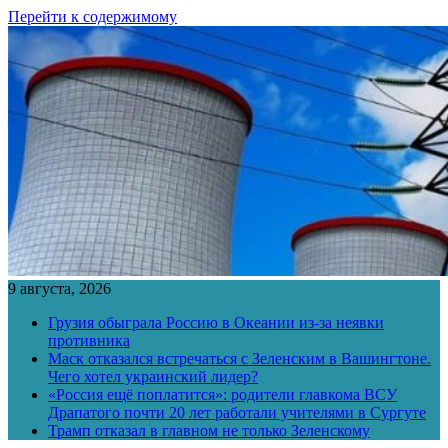
Перейти к содержимому
9 августа, 2026
Грузия обыграла Россию в Океании из-за неявки
противника
Маск отказался встречаться с Зеленским в Вашингтоне.
Чего хотел украинский лидер?
«Россия ещё поплатится»: родители главкома ВСУ
Драпатого почти 20 лет работали учителями в Сургуте
Трамп отказал в главном не только Зеленскому