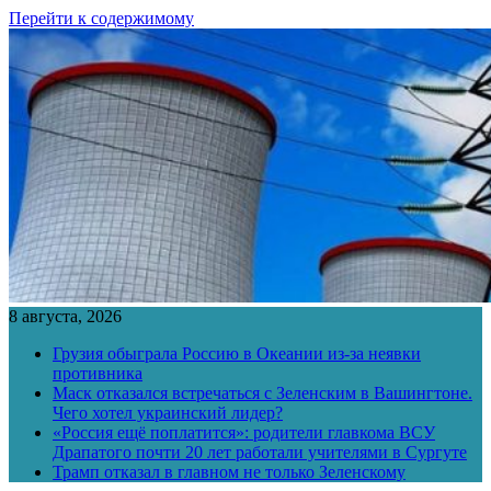
Перейти к содержимому
8 августа, 2026
Грузия обыграла Россию в Океании из-за неявки
противника
Маск отказался встречаться с Зеленским в Вашингтоне.
Чего хотел украинский лидер?
«Россия ещё поплатится»: родители главкома ВСУ
Драпатого почти 20 лет работали учителями в Сургуте
Трамп отказал в главном не только Зеленскому